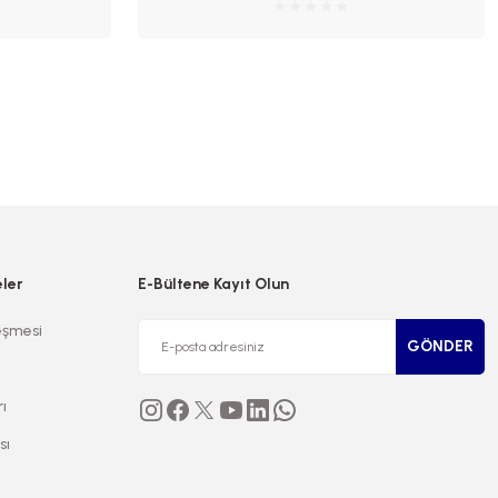
eler
E-Bültene Kayıt Olun
eşmesi
GÖNDER
rı
sı