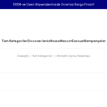
1000₺ ve Üzeri Alışverişlerinizde Ücretsiz Kargo Fırsatı!
Tüm Kategoriler
Discover
Jenix
Nowa
Mascot
Exosual
Kampanyalar
Anasayfa
Tüm Kategoriler
Otomatik Sprey Püskürtücü