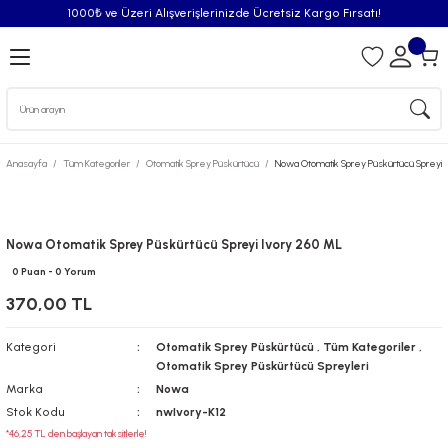
1000₺ ve Üzeri Alışverişlerinizde Ücretsiz Kargo Fırsatı!
Geri Dön
iler
Anasayfa
Tüm Kategoriler
Otomatik Sprey Püskürtücü
Nowa Otomatik Sprey Püskürtücü Spreyi 
syonu
Püskürtücü
Nowa Otomatik Sprey Püskürtücü Spreyi Ivory 260 ML
0 Puan - 0 Yorum
Püskürtücü Spreyleri
370,00 TL
Oda Kokusu
Kategori
Otomatik Sprey Püskürtücü
,
Tüm Kategoriler
,
Otomatik Sprey Püskürtücü Spreyleri
iderici Pisuvar Plastiği
Marka
Nowa
Stok Kodu
nwIvory-K12
*46,25 TL den başlayan taksitlerle!