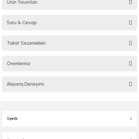
Ürün Yorumları
Soru & Cevap
Bu ürüne ilk yorumu siz yapın!
Taksit Seçenekleri
Yorum Yaz
Ürün hakkında henüz soru sorulmamış.
Önerileriniz
Soru Sor
Bu ürünün fiyat bilgisi, resim, ürün açıklamalarında ve diğer konularda
Alışveriş Deneyimi
yetersiz gördüğünüz noktaları öneri formunu kullanarak tarafımıza
iletebilirsiniz.
Görüş ve önerileriniz için teşekkür ederiz.
Sitemize ilk yorumu siz yapın!
Ürün resmi kalitesiz, bozuk veya görüntülenemiyor.
Üyelik
Ürün açıklamasında eksik bilgiler bulunuyor.
Deneyimini Paylaş
Ürün bilgilerinde hatalar bulunuyor.