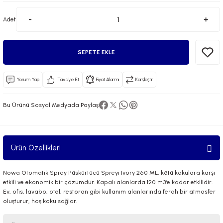
Adet
SEPETE EKLE
Yorum Yap
Tavsiye Et
Fiyat Alarmı
Karşılaştır
 El Spreyi
Bu Ürünü Sosyal Medyada Paylaş
yel Yağ
ci Esansiyel Aroma Difüzörü
Ürün Özellikleri
Nowa Otomatik Sprey Püskürtücü Spreyi Ivory 260 ML, kötü kokulara karşı
etkili ve ekonomik bir çözümdür. Kapalı alanlarda 120 m3’e kadar etkilidir.
Ev, ofis, lavabo, otel, restoran gibi kullanım alanlarında ferah bir atmosfer
oluşturur, hoş koku sağlar.