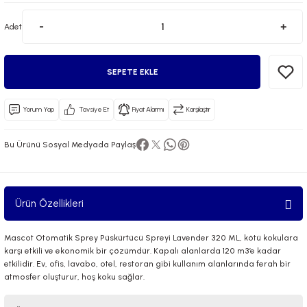
Adet
SEPETE EKLE
Yorum Yap
Tavsiye Et
Fiyat Alarmı
Karşılaştır
 El Spreyi
Bu Ürünü Sosyal Medyada Paylaş
yel Yağ
ci Esansiyel Aroma Difüzörü
Ürün Özellikleri
Mascot Otomatik Sprey Püskürtücü Spreyi Lavender 320 ML, kötü kokulara
karşı etkili ve ekonomik bir çözümdür. Kapalı alanlarda 120 m3’e kadar
etkilidir. Ev, ofis, lavabo, otel, restoran gibi kullanım alanlarında ferah bir
atmosfer oluşturur, hoş koku sağlar.