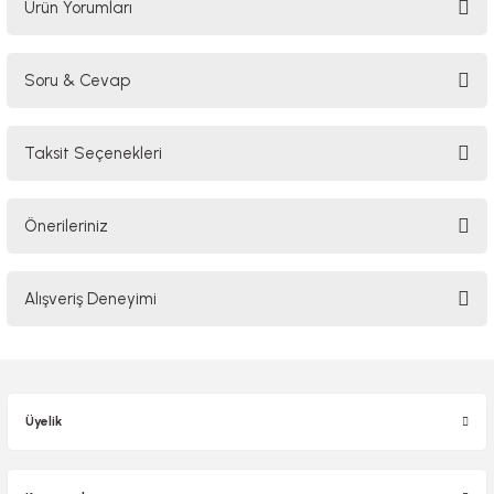
Ürün Yorumları
Soru & Cevap
Bu ürüne ilk yorumu siz yapın!
Taksit Seçenekleri
Yorum Yaz
Ürün hakkında henüz soru sorulmamış.
Önerileriniz
Soru Sor
Bu ürünün fiyat bilgisi, resim, ürün açıklamalarında ve diğer konularda
Alışveriş Deneyimi
yetersiz gördüğünüz noktaları öneri formunu kullanarak tarafımıza
iletebilirsiniz.
Görüş ve önerileriniz için teşekkür ederiz.
Sitemize ilk yorumu siz yapın!
Ürün resmi kalitesiz, bozuk veya görüntülenemiyor.
Üyelik
Ürün açıklamasında eksik bilgiler bulunuyor.
Deneyimini Paylaş
Ürün bilgilerinde hatalar bulunuyor.