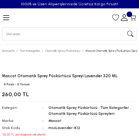
1000₺ ve Üzeri Alışverişlerinizde Ücretsiz Kargo Fırsatı!
Geri Dön
iler
Anasayfa
Tüm Kategoriler
Otomatik Sprey Püskürtücü
Mascot Otomatik Sprey Püskürtücü Spre
syonu
Püskürtücü
Mascot Otomatik Sprey Püskürtücü Spreyi Lavender 320 ML
0 Puan - 0 Yorum
Püskürtücü Spreyleri
260,00 TL
Oda Kokusu
Kategori
Otomatik Sprey Püskürtücü
,
Tüm Kategoriler
,
Otomatik Sprey Püskürtücü Spreyleri
iderici Pisuvar Plastiği
Marka
Mascot
Stok Kodu
mscLavender-K12
*32,50 TL den başlayan taksitlerle!