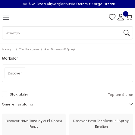
1000₺ ve Üzeri Alışverişlerinizde Ücretsiz Kargo Fırsatı!
Geri Dön
iler
Anasayfa
Tüm Kategoriler
Hava Tazeleyici El Spreyi
syonu
Markalar
Püskürtücü
Discover
Püskürtücü Spreyleri
Stoktakiler
Toplam 6 ürün
Oda Kokusu
iderici Pisuvar Plastiği
Discover Hava Tazeleyici El Spreyi
Discover Hava Tazeleyici El Spreyi
Fancy
Emotion