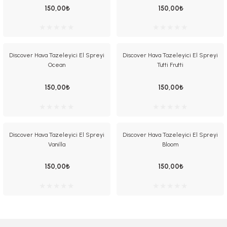
150,00₺
150,00₺
Discover Hava Tazeleyici El Spreyi
Discover Hava Tazeleyici El Spreyi
Ocean
Tutti Frutti
 El Spreyi
150,00₺
150,00₺
yel Yağ
Discover Hava Tazeleyici El Spreyi
Discover Hava Tazeleyici El Spreyi
ci Esansiyel Aroma Difüzörü
Vanilla
Bloom
150,00₺
150,00₺