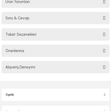
Ürün Yorumları
Soru & Cevap
Bu ürüne ilk yorumu siz yapın!
Taksit Seçenekleri
Yorum Yaz
Ürün hakkında henüz soru sorulmamış.
Önerileriniz
Soru Sor
Bu ürünün fiyat bilgisi, resim, ürün açıklamalarında ve diğer konularda
Alışveriş Deneyimi
yetersiz gördüğünüz noktaları öneri formunu kullanarak tarafımıza
iletebilirsiniz.
Görüş ve önerileriniz için teşekkür ederiz.
Sitemize ilk yorumu siz yapın!
Ürün resmi kalitesiz, bozuk veya görüntülenemiyor.
Üyelik
Ürün açıklamasında eksik bilgiler bulunuyor.
Deneyimini Paylaş
Ürün bilgilerinde hatalar bulunuyor.