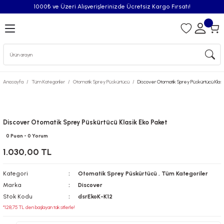
1000₺ ve Üzeri Alışverişlerinizde Ücretsiz Kargo Fırsatı!
Geri Dön
iler
Anasayfa
Tüm Kategoriler
Otomatik Sprey Püskürtücü
Discover Otomatik Sprey Püskürtücü Klasi
syonu
Püskürtücü
Discover Otomatik Sprey Püskürtücü Klasik Eko Paket
0 Puan - 0 Yorum
Püskürtücü Spreyleri
1.030,00 TL
Oda Kokusu
Kategori
Otomatik Sprey Püskürtücü
,
Tüm Kategoriler
Marka
Discover
iderici Pisuvar Plastiği
Stok Kodu
dsrEkoK-K12
*128,75 TL den başlayan taksitlerle!