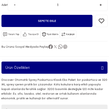
Adet
SEPETE EKLE
Yorum Yap
Tavsiye Et
Fiyat Alarmı
Karşılaştır
 El Spreyi
Bu Ürünü Sosyal Medyada Paylaş
yel Yağ
ci Esansiyel Aroma Difüzörü
Ürün Özellikleri
Discover Otomatik Sprey Püskürtücü Klasik Eko Paket, bir püskürtücü ve 320
ML sprey içeren pratik bir çözümdür. Kötü kokulara karşı etkili yapısıyla
kapalı alanlarda ferahlık sağlar. 3200 basımlık desteğiyle 120 m3’e kadar
etkilidir. Ev, ofis, lavabo, otel, restoran ve ortak kullanım alanlarında
ekonomik, pratik ve kullanışlı bir alternatif sunar.