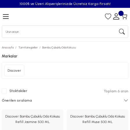
1000₺ ve Üzeri Alışverişlerinizde Ücretsiz Kargo Fırsatı!
Geri Dön
iler
Anasayfa
Tüm Kategoriler
Bambu Çubuklu Oda Kokusu
syonu
Markalar
Püskürtücü
Discover
Püskürtücü Spreyleri
Stoktakiler
Toplam 6 ürün
Oda Kokusu
iderici Pisuvar Plastiği
Discover Bambu Çubuklu Oda Kokusu
Discover Bambu Çubuklu Oda Kokusu
Refill Jasmine 500 ML
Refill Muse 500 ML