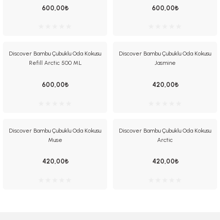
600,00₺
600,00₺
Discover Bambu Çubuklu Oda Kokusu
Discover Bambu Çubuklu Oda Kokusu
Refill Arctic 500 ML
Jasmine
 El Spreyi
600,00₺
420,00₺
yel Yağ
Discover Bambu Çubuklu Oda Kokusu
Discover Bambu Çubuklu Oda Kokusu
ci Esansiyel Aroma Difüzörü
Muse
Arctic
420,00₺
420,00₺