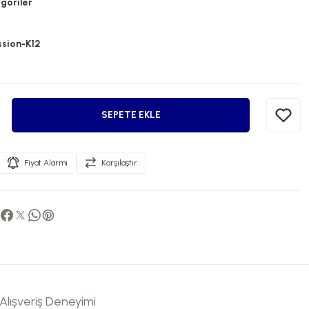
goriler
ssion-K12
SEPETE EKLE
Fiyat Alarmı
Karşılaştır
Alışveriş Deneyimi