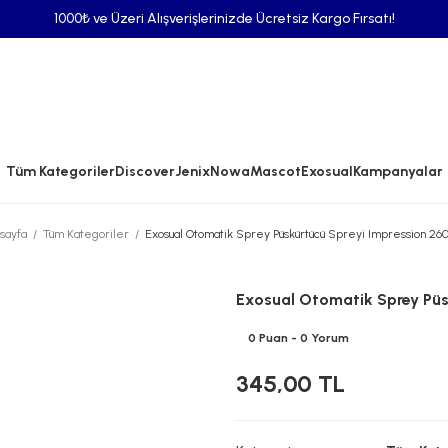
1000₺ ve Üzeri Alışverişlerinizde Ücretsiz Kargo Fırsatı!
Tüm Kategoriler
Discover
Jenix
Nowa
Mascot
Exosual
Kampanyalar
sayfa
Tüm Kategoriler
Exosual Otomatik Sprey Püskürtücü Spreyi Impression 26
Exosual Otomatik Sprey Püs
0 Puan - 0 Yorum
345,00 TL