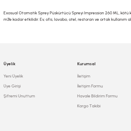
Exosual Otomatik Sprey Püskürtücü Spreyi Impression 260 ML, kötü kok
m3’e kadar etkilidir. Ev, ofis, lavabo, otel, restoran ve ortak kullanım
Bu ürünün fiyat bilgisi, resim, ürün açıklamalarında ve diğer konularda ye
Görüş ve önerileriniz için teşekkür ederiz.
Ürün resmi kalitesiz, bozuk veya görüntülenemiyor.
Üyelik
Kurumsal
Ürün açıklamasında eksik bilgiler bulunuyor.
Yeni Üyelik
İletişim
Ürün bilgilerinde hatalar bulunuyor.
Üye Girişi
İletişim Formu
Ürün fiyatı diğer sitelerden daha pahalı.
Şifremi Unuttum
Havale Bildirim Formu
Bu ürüne benzer farklı alternatifler olmalı.
Kargo Takibi