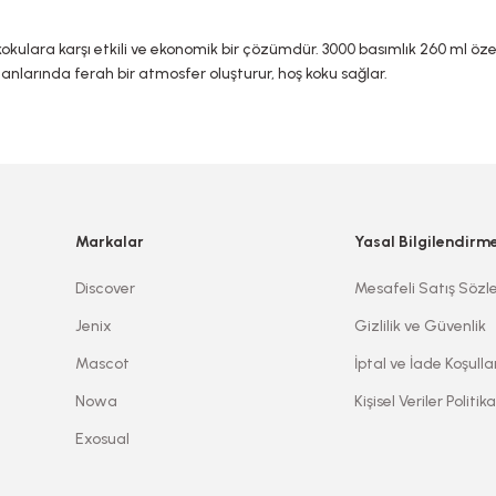
ulara karşı etkili ve ekonomik bir çözümdür. 3000 basımlık 260 ml özel
 alanlarında ferah bir atmosfer oluşturur, hoş koku sağlar.
tersiz gördüğünüz noktaları öneri formunu kullanarak tarafımıza iletebilirsi
Ürün hakkında henüz soru sorulmamış.
Sitemize ilk yorumu siz yapın!
Bu ürüne ilk yorumu siz yapın!
Markalar
Yasal Bilgilendirm
Deneyimini Paylaş
Yorum Yaz
Soru Sor
Discover
Mesafeli Satış Sözl
Jenix
Gizlilik ve Güvenlik
Mascot
İptal ve İade Koşulla
Nowa
Kişisel Veriler Politika
Exosual