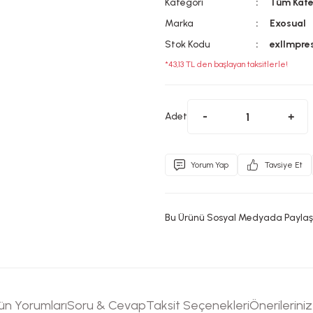
Kategori
Tüm Kate
Marka
Exosual
Stok Kodu
exlImpre
*43,13 TL den başlayan taksitlerle!
Adet
Yorum Yap
Tavsiye Et
Bu Ürünü Sosyal Medyada Paylaş
ün Yorumları
Soru & Cevap
Taksit Seçenekleri
Önerileriniz