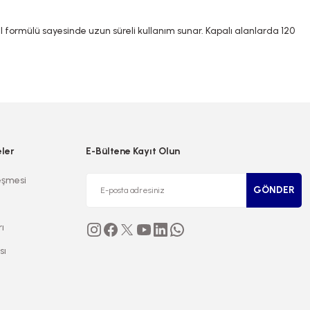
 formülü sayesinde uzun süreli kullanım sunar. Kapalı alanlarda 120
niz.
eler
E-Bültene Kayıt Olun
eşmesi
GÖNDER
rı
sı