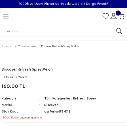
1000₺ ve Üzeri Alışverişlerinizde Ücretsiz Kargo Fırsatı!
Geri Dön
iler
Anasayfa
Tüm Kategoriler
Discover Refresh Sprey Melon
syonu
Püskürtücü
Discover Refresh Sprey Melon
0 Puan - 0 Yorum
Püskürtücü Spreyleri
160,00 TL
Oda Kokusu
Kategori
Tüm Kategoriler
,
Refresh Sprey
Marka
Discover
iderici Pisuvar Plastiği
Stok Kodu
dsrMelonRS-K12
*20,00 TL den başlayan taksitlerle!