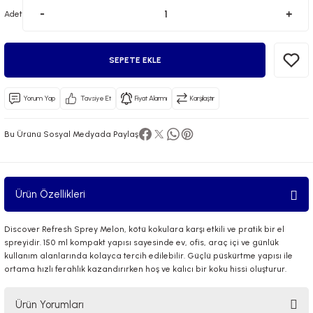
Adet
SEPETE EKLE
Yorum Yap
Tavsiye Et
Fiyat Alarmı
Karşılaştır
 El Spreyi
Bu Ürünü Sosyal Medyada Paylaş
yel Yağ
ci Esansiyel Aroma Difüzörü
Ürün Özellikleri
Discover Refresh Sprey Melon, kötü kokulara karşı etkili ve pratik bir el
spreyidir. 150 ml kompakt yapısı sayesinde ev, ofis, araç içi ve günlük
kullanım alanlarında kolayca tercih edilebilir. Güçlü püskürtme yapısı ile
ortama hızlı ferahlık kazandırırken hoş ve kalıcı bir koku hissi oluşturur.
Ürün Yorumları