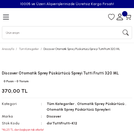
1000₺ ve Üzeri Alışverişlerinizde Ücretsiz Kargo Fırsatı!
Geri Dön
iler
Anasayfa
Tüm Kategoriler
Discover Otomatik Sprey Püskürtücü Spreyi Tutti Frutti 320 ML
syonu
Püskürtücü
Discover Otomatik Sprey Püskürtücü Spreyi Tutti Frutti 320 ML
0 Puan - 0 Yorum
Püskürtücü Spreyleri
370,00 TL
Oda Kokusu
Kategori
Tüm Kategoriler
,
Otomatik Sprey Püskürtücü
,
Otomatik Sprey Püskürtücü Spreyleri
iderici Pisuvar Plastiği
Marka
Discover
Stok Kodu
dsrTuttiFrutti-K12
*46,25 TL den başlayan taksitlerle!