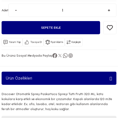
Adet
SEPETE EKLE
Yorum Yap
Tavsiye Et
Fiyat Alarmı
Karşılaştır
 El Spreyi
Bu Ürünü Sosyal Medyada Paylaş
yel Yağ
ci Esansiyel Aroma Difüzörü
Ürün Özellikleri
Discover Otomatik Sprey Püskürtücü Spreyi Tutti Frutti 320 ML, kötü
kokulara karşı etkili ve ekonomik bir çözümdür. Kapalı alanlarda 120 m3’e
kadar etkilidir. Ev, ofis, lavabo, otel, restoran gibi kullanım alanlarında
ferah bir atmosfer oluşturur, hoş koku sağlar.