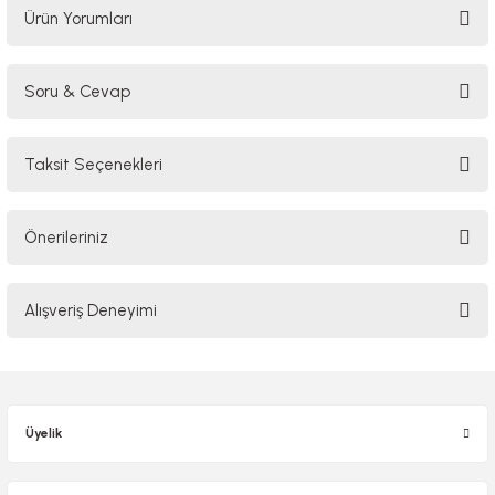
Ürün Yorumları
Soru & Cevap
Bu ürüne ilk yorumu siz yapın!
Taksit Seçenekleri
Yorum Yaz
Ürün hakkında henüz soru sorulmamış.
Önerileriniz
Soru Sor
Bu ürünün fiyat bilgisi, resim, ürün açıklamalarında ve diğer konularda
Alışveriş Deneyimi
yetersiz gördüğünüz noktaları öneri formunu kullanarak tarafımıza
iletebilirsiniz.
Görüş ve önerileriniz için teşekkür ederiz.
Sitemize ilk yorumu siz yapın!
Ürün resmi kalitesiz, bozuk veya görüntülenemiyor.
Üyelik
Ürün açıklamasında eksik bilgiler bulunuyor.
Deneyimini Paylaş
Ürün bilgilerinde hatalar bulunuyor.