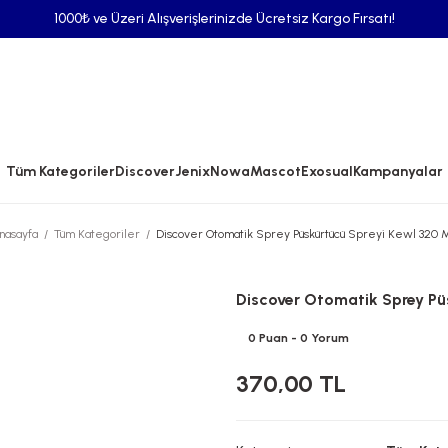
1000₺ ve Üzeri Alışverişlerinizde Ücretsiz Kargo Fırsatı!
Tüm Kategoriler
Discover
Jenix
Nowa
Mascot
Exosual
Kampanyalar
nasayfa
Tüm Kategoriler
Discover Otomatik Sprey Püskürtücü Spreyi Kewl 320 
Discover Otomatik Sprey Pü
0 Puan - 0 Yorum
370,00 TL