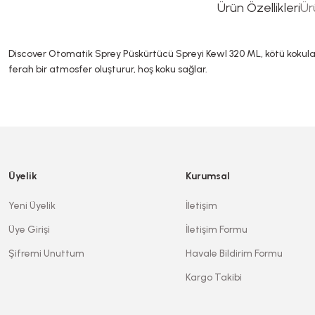
Ürün Özellikleri
Ür
Discover Otomatik Sprey Püskürtücü Spreyi Kewl 320 ML, kötü kokulara k
ferah bir atmosfer oluşturur, hoş koku sağlar.
Bu ürünün fiyat bilgisi, resim, ürün açıklamalarında ve diğer konularda ye
Görüş ve önerileriniz için teşekkür ederiz.
Ürün resmi kalitesiz, bozuk veya görüntülenemiyor.
Üyelik
Kurumsal
Ürün açıklamasında eksik bilgiler bulunuyor.
Yeni Üyelik
İletişim
Ürün bilgilerinde hatalar bulunuyor.
Üye Girişi
İletişim Formu
Ürün fiyatı diğer sitelerden daha pahalı.
Şifremi Unuttum
Havale Bildirim Formu
Bu ürüne benzer farklı alternatifler olmalı.
Kargo Takibi