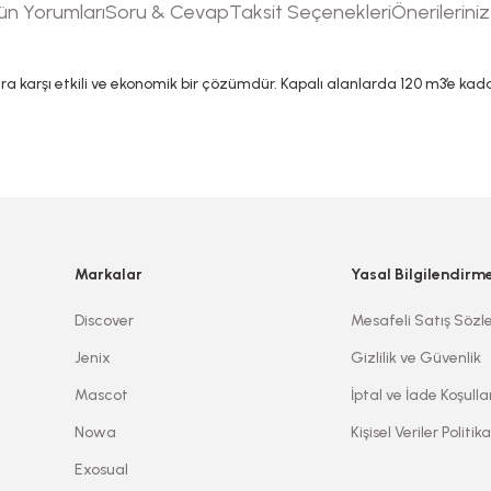
ün Yorumları
Soru & Cevap
Taksit Seçenekleri
Önerileriniz
arşı etkili ve ekonomik bir çözümdür. Kapalı alanlarda 120 m3’e kadar et
tersiz gördüğünüz noktaları öneri formunu kullanarak tarafımıza iletebilirsi
Ürün hakkında henüz soru sorulmamış.
Sitemize ilk yorumu siz yapın!
Bu ürüne ilk yorumu siz yapın!
Markalar
Yasal Bilgilendirm
Deneyimini Paylaş
Yorum Yaz
Soru Sor
Discover
Mesafeli Satış Sözl
Jenix
Gizlilik ve Güvenlik
Mascot
İptal ve İade Koşulla
Nowa
Kişisel Veriler Politika
Exosual