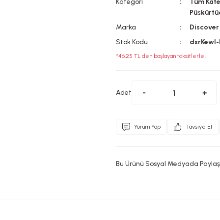
Kategori
Tüm Kate
Püskürtüc
Marka
Discover
Stok Kodu
dsrKewl-
*46,25 TL den başlayan taksitlerle!
Adet
Yorum Yap
Tavsiye Et
Bu Ürünü Sosyal Medyada Paylaş