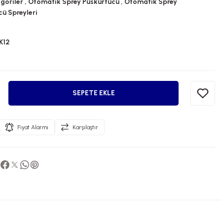
goriler
,
Otomatik Sprey Püskürtücü
,
Otomatik Sprey
ü Spreyleri
K12
SEPETE EKLE
Fiyat Alarmı
Karşılaştır