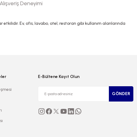
Alışveriş Deneyimi
kilidir. Ev, ofis, lavabo, otel, restoran gibi kullanım alanlarında
niz.
eler
E-Bültene Kayıt Olun
eşmesi
GÖNDER
rı
sı