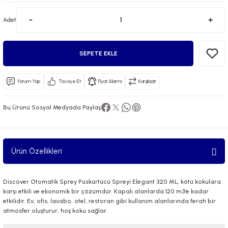
Adet
SEPETE EKLE
Yorum Yap
Tavsiye Et
Fiyat Alarmı
Karşılaştır
 El Spreyi
Bu Ürünü Sosyal Medyada Paylaş
yel Yağ
ci Esansiyel Aroma Difüzörü
Ürün Özellikleri
Discover Otomatik Sprey Püskürtücü Spreyi Elegant 320 ML, kötü kokulara
karşı etkili ve ekonomik bir çözümdür. Kapalı alanlarda 120 m3’e kadar
etkilidir. Ev, ofis, lavabo, otel, restoran gibi kullanım alanlarında ferah bir
atmosfer oluşturur, hoş koku sağlar.