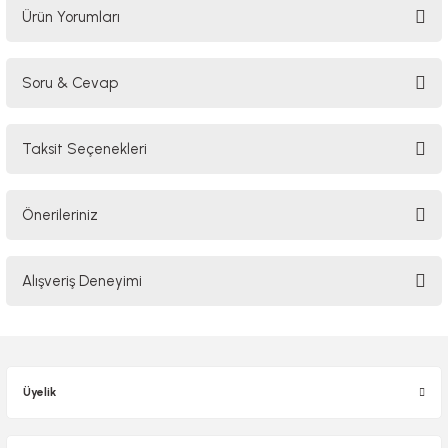
Ürün Yorumları
Soru & Cevap
Bu ürüne ilk yorumu siz yapın!
Taksit Seçenekleri
Yorum Yaz
Ürün hakkında henüz soru sorulmamış.
Önerileriniz
Soru Sor
Bu ürünün fiyat bilgisi, resim, ürün açıklamalarında ve diğer konularda
Alışveriş Deneyimi
yetersiz gördüğünüz noktaları öneri formunu kullanarak tarafımıza
iletebilirsiniz.
Görüş ve önerileriniz için teşekkür ederiz.
Sitemize ilk yorumu siz yapın!
Ürün resmi kalitesiz, bozuk veya görüntülenemiyor.
Üyelik
Ürün açıklamasında eksik bilgiler bulunuyor.
Deneyimini Paylaş
Ürün bilgilerinde hatalar bulunuyor.