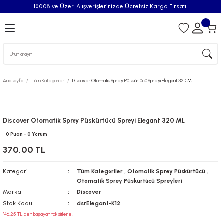
1000₺ ve Üzeri Alışverişlerinizde Ücretsiz Kargo Fırsatı!
Geri Dön
iler
Anasayfa
Tüm Kategoriler
Discover Otomatik Sprey Püskürtücü Spreyi Elegant 320 ML
syonu
Püskürtücü
Discover Otomatik Sprey Püskürtücü Spreyi Elegant 320 ML
0 Puan - 0 Yorum
Püskürtücü Spreyleri
370,00 TL
Oda Kokusu
Kategori
Tüm Kategoriler
,
Otomatik Sprey Püskürtücü
,
Otomatik Sprey Püskürtücü Spreyleri
iderici Pisuvar Plastiği
Marka
Discover
Stok Kodu
dsrElegant-K12
*46,25 TL den başlayan taksitlerle!