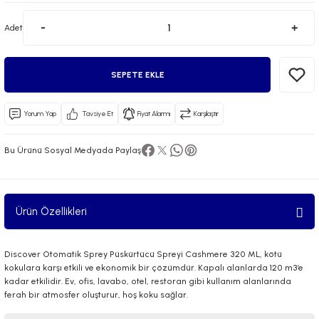
Adet
SEPETE EKLE
Yorum Yap
Tavsiye Et
Fiyat Alarmı
Karşılaştır
 El Spreyi
Bu Ürünü Sosyal Medyada Paylaş
yel Yağ
ci Esansiyel Aroma Difüzörü
Ürün Özellikleri
Discover Otomatik Sprey Püskürtücü Spreyi Cashmere 320 ML, kötü
kokulara karşı etkili ve ekonomik bir çözümdür. Kapalı alanlarda 120 m3’e
kadar etkilidir. Ev, ofis, lavabo, otel, restoran gibi kullanım alanlarında
ferah bir atmosfer oluşturur, hoş koku sağlar.