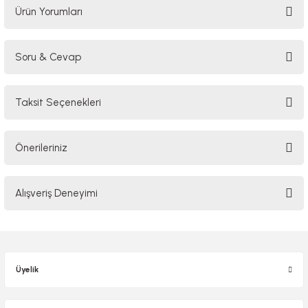
Ürün Yorumları
Soru & Cevap
Bu ürüne ilk yorumu siz yapın!
Taksit Seçenekleri
Yorum Yaz
Ürün hakkında henüz soru sorulmamış.
Önerileriniz
Soru Sor
Bu ürünün fiyat bilgisi, resim, ürün açıklamalarında ve diğer konularda
Alışveriş Deneyimi
yetersiz gördüğünüz noktaları öneri formunu kullanarak tarafımıza
iletebilirsiniz.
Görüş ve önerileriniz için teşekkür ederiz.
Sitemize ilk yorumu siz yapın!
Ürün resmi kalitesiz, bozuk veya görüntülenemiyor.
Üyelik
Ürün açıklamasında eksik bilgiler bulunuyor.
Deneyimini Paylaş
Ürün bilgilerinde hatalar bulunuyor.