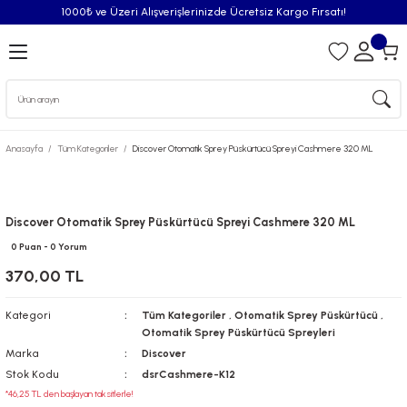
1000₺ ve Üzeri Alışverişlerinizde Ücretsiz Kargo Fırsatı!
Geri Dön
iler
Anasayfa
Tüm Kategoriler
Discover Otomatik Sprey Püskürtücü Spreyi Cashmere 320 ML
syonu
Püskürtücü
Discover Otomatik Sprey Püskürtücü Spreyi Cashmere 320 ML
0 Puan - 0 Yorum
Püskürtücü Spreyleri
370,00 TL
Oda Kokusu
Kategori
Tüm Kategoriler
,
Otomatik Sprey Püskürtücü
,
Otomatik Sprey Püskürtücü Spreyleri
iderici Pisuvar Plastiği
Marka
Discover
Stok Kodu
dsrCashmere-K12
*46,25 TL den başlayan taksitlerle!