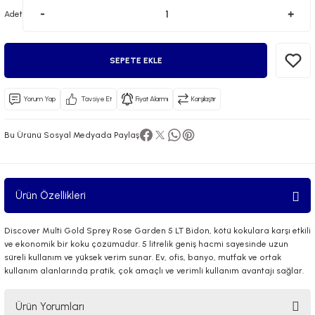
Adet
SEPETE EKLE
Yorum Yap
Tavsiye Et
Fiyat Alarmı
Karşılaştır
 El Spreyi
Bu Ürünü Sosyal Medyada Paylaş
yel Yağ
ci Esansiyel Aroma Difüzörü
Ürün Özellikleri
Discover Multi Gold Sprey Rose Garden 5 LT Bidon, kötü kokulara karşı etkili
ve ekonomik bir koku çözümüdür. 5 litrelik geniş hacmi sayesinde uzun
süreli kullanım ve yüksek verim sunar. Ev, ofis, banyo, mutfak ve ortak
kullanım alanlarında pratik, çok amaçlı ve verimli kullanım avantajı sağlar.
Ürün Yorumları