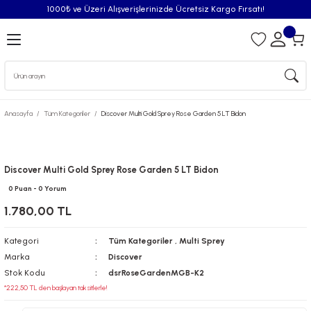
1000₺ ve Üzeri Alışverişlerinizde Ücretsiz Kargo Fırsatı!
Geri Dön
iler
Anasayfa
Tüm Kategoriler
Discover Multi Gold Sprey Rose Garden 5 LT Bidon
syonu
Püskürtücü
Discover Multi Gold Sprey Rose Garden 5 LT Bidon
0 Puan - 0 Yorum
Püskürtücü Spreyleri
1.780,00 TL
Oda Kokusu
Kategori
Tüm Kategoriler
,
Multi Sprey
Marka
Discover
iderici Pisuvar Plastiği
Stok Kodu
dsrRoseGardenMGB-K2
*222,50 TL den başlayan taksitlerle!