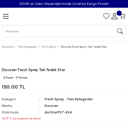
1000₺ ve Üzeri Alışverişlerinizde Ücretsiz Kargo Fırsatı!
Geri Dön
iler
Anasayfa
Tüm Kategoriler
Fresh Sprey
Discover Fresh Sprey Tek Yedek Star
syonu
Püskürtücü
Discover Fresh Sprey Tek Yedek Star
0 Puan - 0 Yorum
Püskürtücü Spreyleri
150,00 TL
Oda Kokusu
Kategori
Fresh Sprey
,
Tüm Kategoriler
Marka
Discover
iderici Pisuvar Plastiği
Stok Kodu
dsrStarFST-K24
*18,75 TL den başlayan taksitlerle!