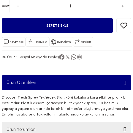
Adet
SEPETE EKLE
Yorum Yap
Tavsiye Et
Fiyat Alarmı
Karşılaştır
 El Spreyi
Bu Ürünü Sosyal Medyada Paylaş
yel Yağ
ci Esansiyel Aroma Difüzörü
Ürün Özellikleri
Discover Fresh Sprey Tek Yedek Star, kötü kokulara karşı etkili ve pratik bir
çözümdür. Plastik aksam içermeyen bu tek yedek sprey, 180 basımlık
yapısıyla yaşam alanlarında ferah bir atmosfer oluşturmaya yardımcı olur.
Ev, ofis, lavabo ve ortak kullanım alanlarında kolay kullanım sunar.
Ürün Yorumları