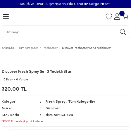
1000₺ ve Üzeri Alışverişlerinizde Ücretsiz Kargo Fırsatı!
Geri Dön
iler
Anasayfa
Tüm Kategoriler
Fresh Sprey
Discover Fresh Sprey Set 3 Yedekli Star
syonu
Püskürtücü
Discover Fresh Sprey Set 3 Yedekli Star
0 Puan - 0 Yorum
Püskürtücü Spreyleri
320,00 TL
Oda Kokusu
Kategori
Fresh Sprey
,
Tüm Kategoriler
Marka
Discover
iderici Pisuvar Plastiği
Stok Kodu
dsrStarFS3-K24
*40,00 TL den başlayan taksitlerle!