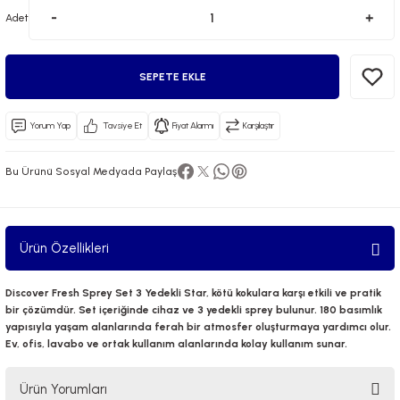
Adet
SEPETE EKLE
Yorum Yap
Tavsiye Et
Fiyat Alarmı
Karşılaştır
 El Spreyi
Bu Ürünü Sosyal Medyada Paylaş
yel Yağ
ci Esansiyel Aroma Difüzörü
Ürün Özellikleri
Discover Fresh Sprey Set 3 Yedekli Star, kötü kokulara karşı etkili ve pratik
bir çözümdür. Set içeriğinde cihaz ve 3 yedekli sprey bulunur. 180 basımlık
yapısıyla yaşam alanlarında ferah bir atmosfer oluşturmaya yardımcı olur.
Ev, ofis, lavabo ve ortak kullanım alanlarında kolay kullanım sunar.
Ürün Yorumları