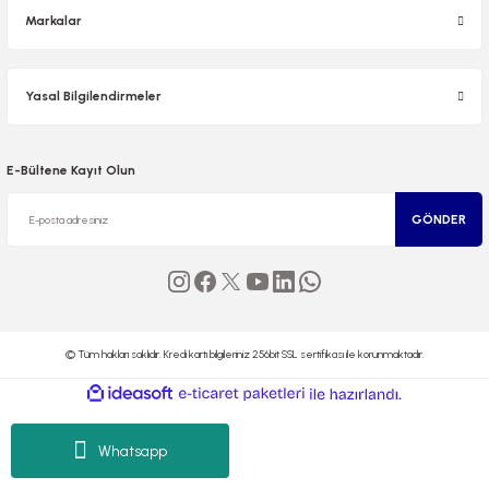
Markalar
Yasal Bilgilendirmeler
E-Bültene Kayıt Olun
 El Spreyi
GÖNDER
yel Yağ
ci Esansiyel Aroma Difüzörü
© Tüm hakları saklıdır. Kredi kartı bilgileriniz 256bit SSL sertifikası ile korunmaktadır.
ideasoft
ile
e-
hazırlandı.
ticaret
paketleri
Whatsapp