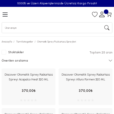
1000₺ ve Üzeri Alışverişlerinizde Ücretsiz Kargo Fırsatı!
Geri Dön
iler
Anasayfa
Tüm Kategoriler
Otomatik Sprey Püskürtücü Spreyleri
syonu
Stoktakiler
Toplam 25 ürün
Püskürtücü
Püskürtücü Spreyleri
Discover Otomatik Sprey Püskürtücü
Discover Otomatik Sprey Püskürtücü
Spreyi Acapulco Heat 320 ML
Spreyi Alluro Formen 320 ML
Oda Kokusu
370,00₺
370,00₺
iderici Pisuvar Plastiği