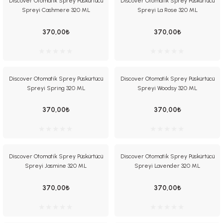
Discover Otomatik Sprey Püskürtücü
Discover Otomatik Sprey Püskürtücü
Spreyi Cashmere 320 ML
Spreyi La Rose 320 ML
370,00₺
370,00₺
Discover Otomatik Sprey Püskürtücü
Discover Otomatik Sprey Püskürtücü
 El Spreyi
Spreyi Spring 320 ML
Spreyi Woodsy 320 ML
yel Yağ
370,00₺
370,00₺
ci Esansiyel Aroma Difüzörü
Discover Otomatik Sprey Püskürtücü
Discover Otomatik Sprey Püskürtücü
Spreyi Jasmine 320 ML
Spreyi Lavender 320 ML
370,00₺
370,00₺